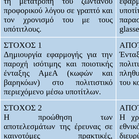
τη μετατροπή του ζωντανού
εφαρ
προφορικού λόγου σε γραπτό και
υπο
τον χρονισμό του με τους
παρασ
υπότιτλους.
glasse
ΣΤΟΧΟΣ 1
ΑΠΟ
Δημιουργία εφαρμογής για την
Έντ
παροχή ισότιμης και ποιοτικής
πολιτ
ένταξης ΑμεΑ (κωφών και
πληθυ
βαρηκόων) στο πολιτιστικό
του κ
περιεχόμενο μέσω υποτίτλων.
ΣΤΟΧΟΣ 2
ΑΠΟ
Η προώθηση των
Η χρ
αποτελεσμάτων της έρευνας σε
εθνικ
καινοτόμες πρακτικές,
διευ